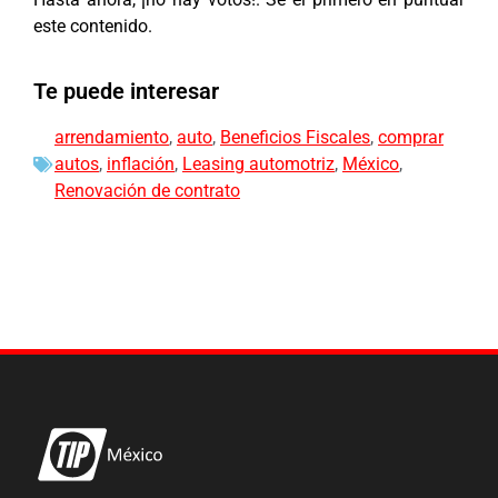
este contenido.
Te puede interesar
arrendamiento
,
auto
,
Beneficios Fiscales
,
comprar
autos
,
inflación
,
Leasing automotriz
,
México
,
Renovación de contrato