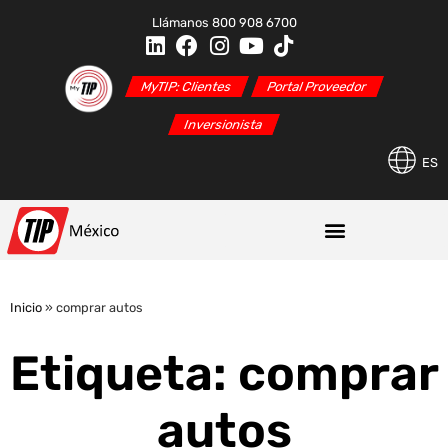
Llámanos 800 908 6700
MyTIP: Clientes
Portal Proveedor
Inversionista
ES
Inicio
»
comprar autos
Etiqueta: comprar
autos