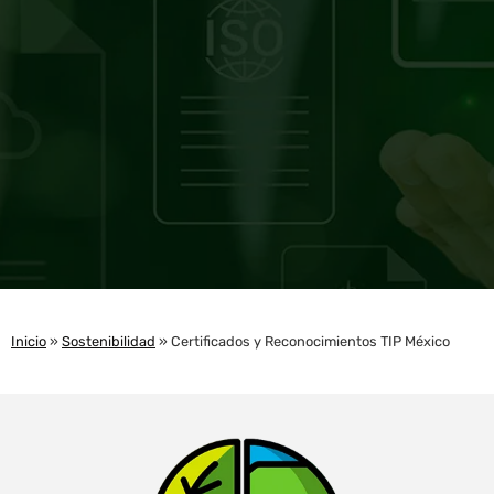
Inicio
»
Sostenibilidad
»
Certificados y Reconocimientos TIP México
CERTIFICACIONES Y
RECONOCIMIENTOS
Gracias a los avances en nuestro enfoque
de sostenibilidad, hemos sido reconocidos
por diferentes organizaciones en el