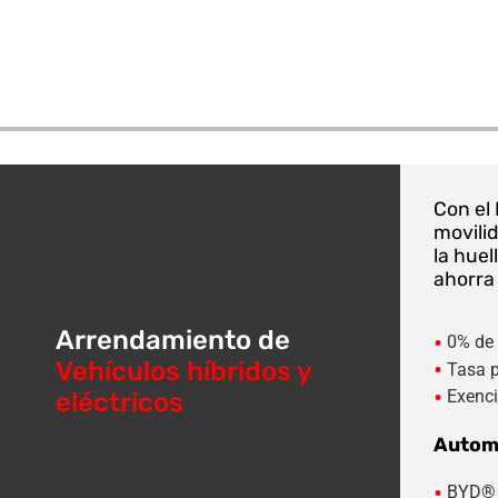
Con el 
movili
la hue
ahorra
Arrendamiento de
•
0% de 
•
Vehículos híbridos y
Tasa p
•
Exenci
eléctricos
Automó
•
BYD®