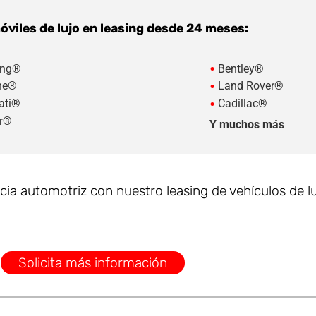
viles de lujo en leasing desde 24 meses:
•
ng®
Bentley®
•
he®
Land Rover®
•
ati®
Cadillac®
r®
Y muchos más
cia automotriz con nuestro leasing de vehículos de lu
Solicita más información