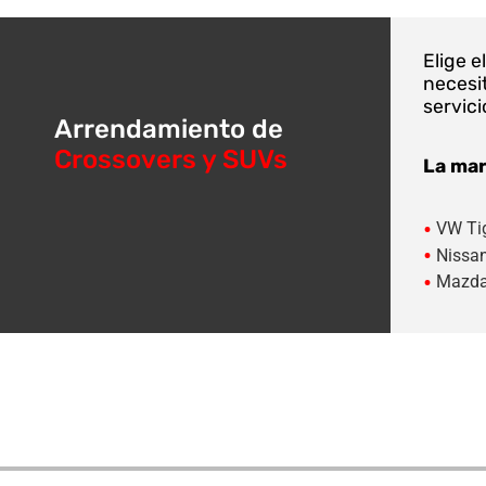
Elige 
necesi
servici
Arrendamiento de
Crossovers y SUVs
La mar
•
VW Ti
•
Nissan
•
Mazda