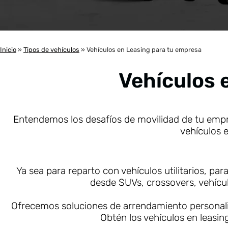
Inicio
»
Tipos de vehículos
»
Vehículos en Leasing para tu empresa
LEASING A
Vehículos 
CUALQU
Entendemos los desafíos de movilidad de tu empre
CATEGO
vehículos 
para cada tipo de ne
de tu 
Ya sea para reparto con vehículos utilitarios, par
desde SUVs, crossovers, vehículo
Me in
Ofrecemos soluciones de arrendamiento personaliza
Obtén los vehículos en leasi