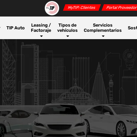
MyTIP: Clientes
Portal Proveedo
Leasing /
Tipos de
Servicios
r
TIP Auto
Sost
Factoraje
vehículos
Complementarios