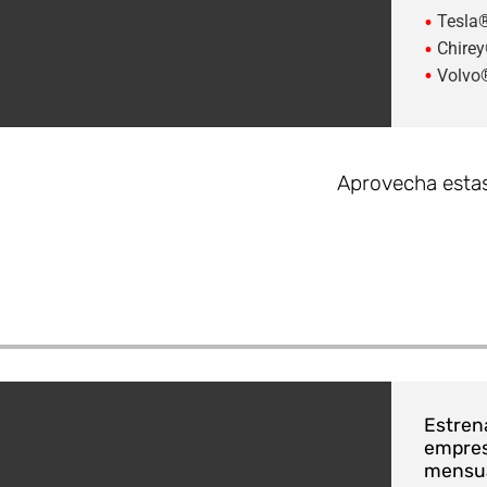
•
Tesla
•
Chire
•
Volvo
Aprovecha estas
Estrena
empres
mensual