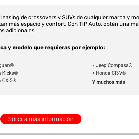
el leasing de crossovers y SUVs de cualquier marca y m
tan más espacio y confort. Con TIP Auto, obtén una may
os adicionales.
ca y modelo que requieras por ejemplo:
•
guan®
Jeep Compass®
•
 Kicks®
Honda CR-V®
 CX-5®
Y muchos más
Solicita más información