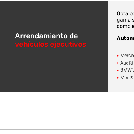
Opta po
gama s
comple
Arrendamiento de
Automó
vehículos ejecutivos
•
Merce
•
Audi®
•
BMW
•
Mini®