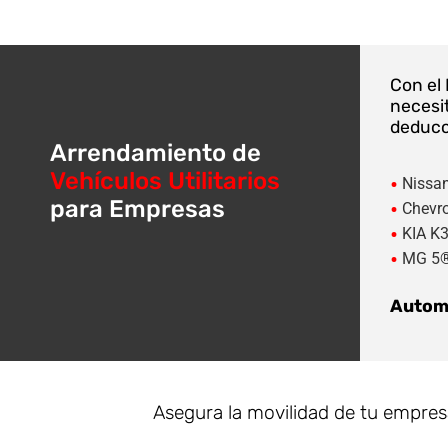
Con el
necesit
deducci
Arrendamiento de
Vehículos Utilitarios
•
Nissa
para Empresas
•
Chevro
•
KIA K
•
MG 5
Automó
Asegura la movilidad de tu empresa