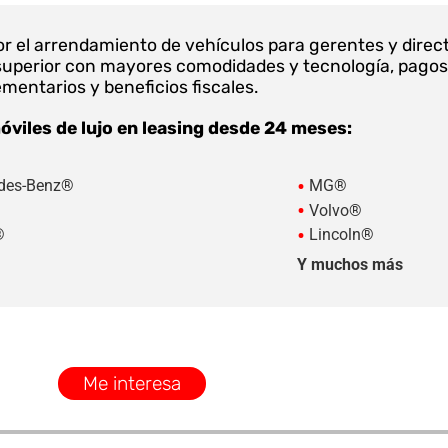
r el arrendamiento de vehículos para gerentes y direct
uperior con mayores comodidades y tecnología, pagos in
mentarios y beneficios fiscales.
viles de lujo en leasing desde 24 meses:
•
des-Benz®
MG®
•
Volvo®
•
®
Lincoln®
Y muchos más
Me interesa