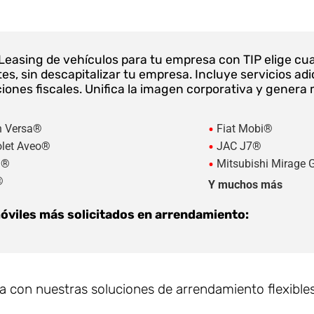
 Leasing de vehículos para tu empresa con TIP elige cu
es, sin descapitalizar tu empresa. Incluye servicios ad
ones fiscales. Unifica la imagen corporativa y genera 
•
n Versa®
Fiat Mobi®
•
let Aveo®
JAC J7®
•
3®
Mitsubishi Mirage
®
Y muchos más
viles más solicitados en arrendamiento:
 con nuestras soluciones de arrendamiento flexibles