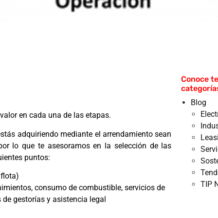
Conoce te
categoría
Blog
Elec
valor en cada una de las etapas.
Indus
stás adquiriendo mediante el arrendamiento sean
Leas
por lo que te asesoramos en la selección de las
Serv
ientes puntos:
Sost
Tend
flota)
TIP 
nimientos, consumo de combustible, servicios de
s de gestorías y asistencia legal