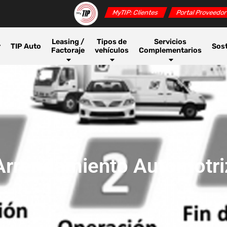
MyTIP: Clientes
Portal Proveedo
Leasing /
Tipos de
Servicios
r
TIP Auto
Sost
Factoraje
vehículos
Complementarios
Arrendamiento Automotri