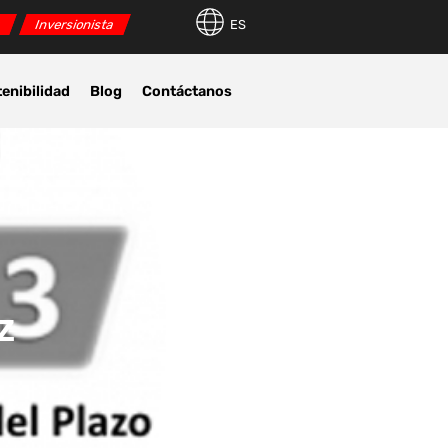
r
Inversionista
ES
enibilidad
Blog
Contáctanos
z