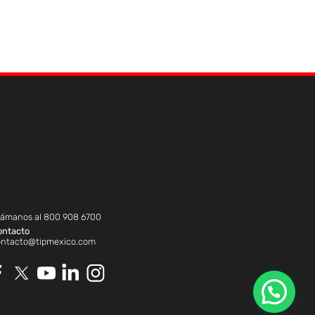
lámanos al
800 908 6700
ontacto
ontacto@tipmexico.com