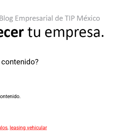
e contenido?
contenido.
ulos
,
leasing vehicular