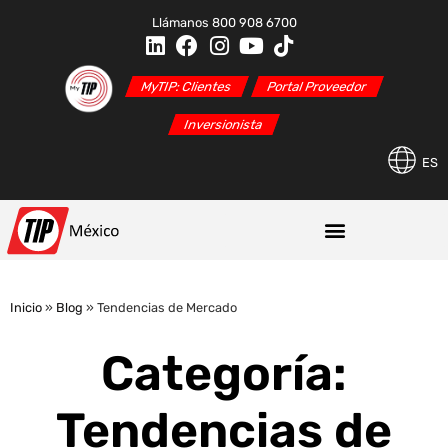
Llámanos 800 908 6700
MyTIP: Clientes
Portal Proveedor
Inversionista
ES
Inicio
»
Blog
»
Tendencias de Mercado
Categoría:
Tendencias de