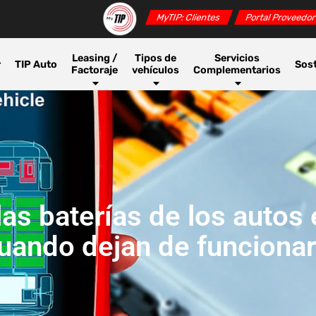
MyTIP: Clientes
Portal Proveedo
Leasing /
Tipos de
Servicios
r
TIP Auto
Sost
Factoraje
vehículos
Complementarios
as baterías de los autos 
uando dejan de funciona