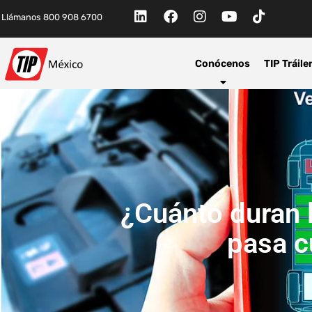
Llámanos 800 908 6700
Conócenos
TIP Tráile
¿Cuánto duran l
pasa c