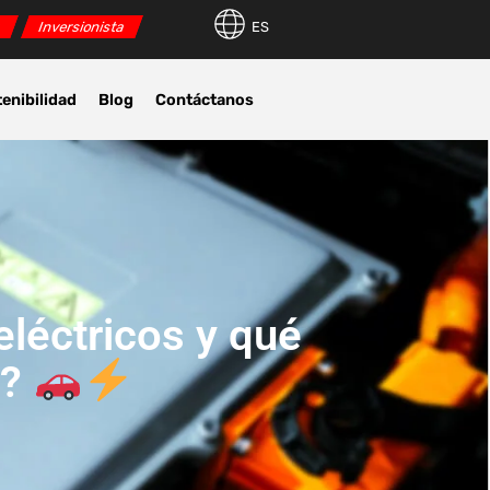
r
Inversionista
ES
enibilidad
Blog
Contáctanos
eléctricos y qué
r?