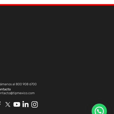
lámanos al
800 908 6700
ontacto
ontacto@tipmexico.com