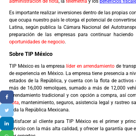
administración de flota
, la
telemetría
y los
beneficios fiscal
Es importante realizar inversiones dentro de las propias c
que ocupa nuestro país le otorga el potencial de convertirs
Latina, según publica la Cámara Nacional del Autotranspo
preparación de las empresas para continuar haciendo f
oportunidades de negocio
.
Sobre TIP México
TIP México es la empresa
líder en arrendamiento
de transp
de experiencia en México. La empresa tiene presencia a niv
estados de la República, y cuenta con la flota de activo
más de 16,000 remolques, sumado a más de 12,000 vehíc
arrendamiento tradicional y con opción a compra, así co
flota
, mantenimiento, seguros, asistencia legal y rastreo sa
toda la República Mexicana.
Satisfacer al cliente para TIP México es el primer y prin
servicio con la más alta calidad, y ofrecer la garantía que
por expertos.