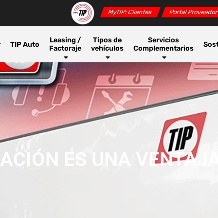
MyTIP: Clientes
Portal Proveedo
Leasing /
Tipos de
Servicios
r
TIP Auto
Sost
Factoraje
vehículos
Complementarios
ZACIÓN ES UNA VENTAJ