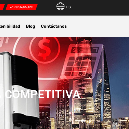
r
Inversionista
ES
enibilidad
Blog
Contáctanos
A COMPETITIVA