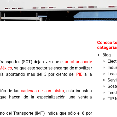
Conoce te
categoría
Blog
Elec
Transportes (SCT) dejan ver que el
autotransporte
Indus
 México
, ya que este sector se encarga de movilizar
Leas
aís, aportando más del 3 por ciento del
PIB
a la
Serv
Sost
ción de las
cadenas de suministro
, esta industria
Tend
que hacen de la especialización una ventaja
TIP 
ano del Transporte (IMT) indica que sólo el 6 por