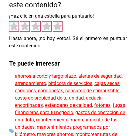
este contenido?
¡Haz clic en una estrella para puntuarlo!
Hasta ahora, ¡no hay votos!. Sé el primero en puntuar
este contenido.
Te puede interesar
ahorros a corto y largo plazo
,
alertas de seguridad
,
arrendamiento
,
bitácora de servicios
,
cajas secas
,
camiones
,
camionetas
,
consumo de combustible.
,
costo de propiedad de tu unidad
,
deducir
,
encortinadas
,
estándares de calidad
,
fotones
,
fugas
financieras para tu negocio
,
gastos de operación de
una flota
,
mantenimiento
,
mantenimiento de tus
unidades
,
mantenimientos programados por
kilómetro
,
mayores ahorros
,
monitorear rutas de