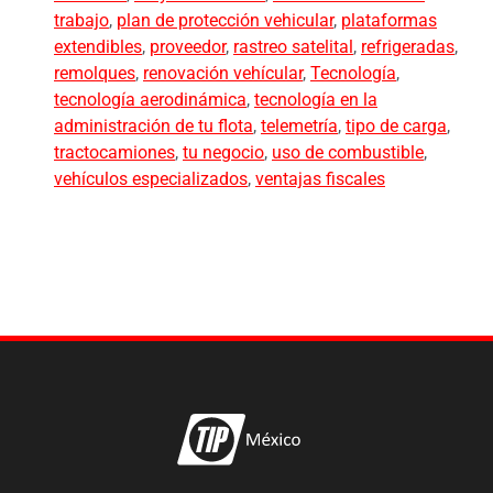
trabajo
,
plan de protección vehicular
,
plataformas
extendibles
,
proveedor
,
rastreo satelital
,
refrigeradas
,
remolques
,
renovación vehícular
,
Tecnología
,
tecnología aerodinámica
,
tecnología en la
administración de tu flota
,
telemetría
,
tipo de carga
,
tractocamiones
,
tu negocio
,
uso de combustible
,
vehículos especializados
,
ventajas fiscales