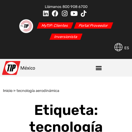
Llámanos 800 908 6700
MyTIP: Clientes
Portal Proveedor
Inversionista
ES
Inicio
»
tecnología aerodinámica
Etiqueta:
tecnología