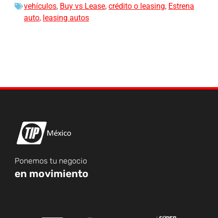
vehículos
,
Buy vs Lease
,
crédito o leasing
,
Estrena
auto
,
leasing autos
Ponemos tu negocio
en movimiento