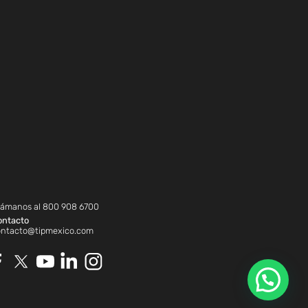
lámanos al
800 908 6700
ontacto
ontacto@tipmexico.com