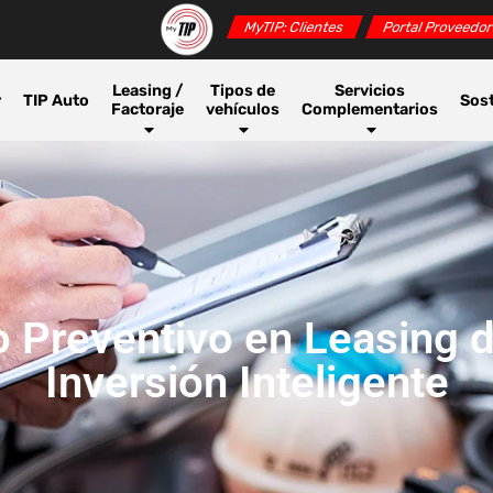
MyTIP: Clientes
Portal Proveedo
Leasing /
Tipos de
Servicios
r
TIP Auto
Sost
Factoraje
vehículos
Complementarios
 Preventivo en Leasing de
Inversión Inteligente