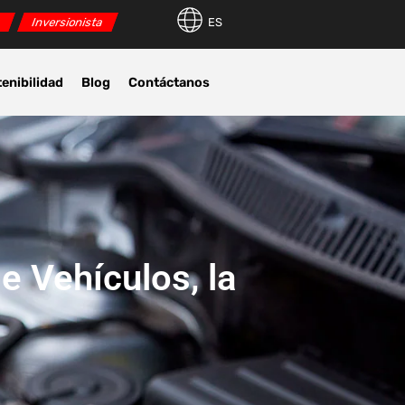
r
Inversionista
ES
enibilidad
Blog
Contáctanos
 Vehículos, la