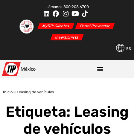
Llámanos 800 908 6700
MyTIP: Clientes
Portal Proveedor
Inversionista
ES
Inicio
»
Leasing de vehículos
Etiqueta: Leasing
de vehículos