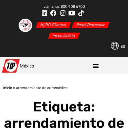
Llámanos 800 908 6700
MyTIP: Clientes
Portal Proveedor
Inversionista
ES
Inicio
»
arrendamiento de automóviles
Etiqueta:
arrendamiento de