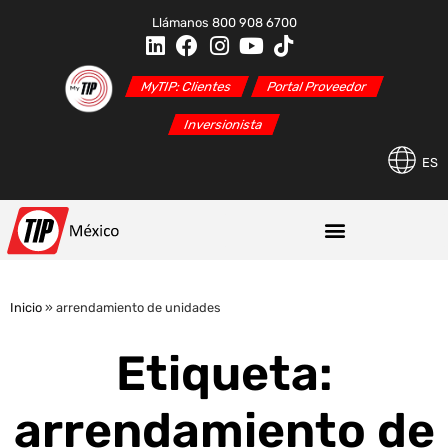
Llámanos 800 908 6700
MyTIP: Clientes
Portal Proveedor
Inversionista
ES
Inicio
»
arrendamiento de unidades
Etiqueta:
arrendamiento de