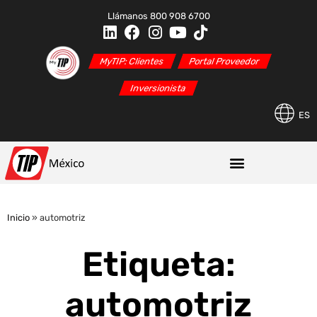
Llámanos 800 908 6700
MyTIP: Clientes
Portal Proveedor
Inversionista
ES
Inicio
»
automotriz
Etiqueta:
automotriz