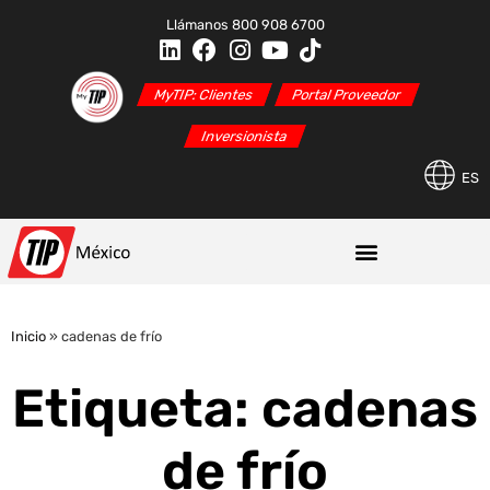
Llámanos 800 908 6700
MyTIP: Clientes
Portal Proveedor
Inversionista
ES
Inicio
»
cadenas de frío
Etiqueta: cadenas
de frío