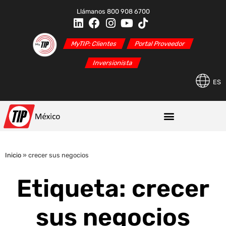
Llámanos 800 908 6700
MyTIP: Clientes
Portal Proveedor
Inversionista
ES
Inicio
»
crecer sus negocios
Etiqueta: crecer
sus negocios