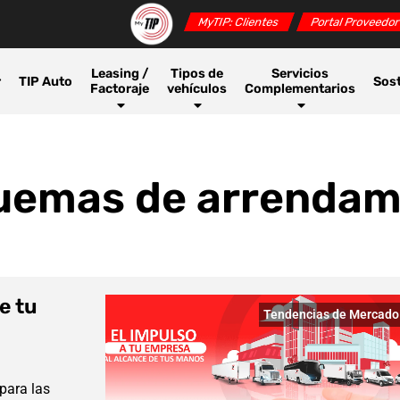
MyTIP: Clientes
Portal Proveedo
Leasing /
Tipos de
Servicios
r
TIP Auto
Sost
Factoraje
vehículos
Complementarios
quemas de arrendam
e tu
Tendencias de Mercado
para las