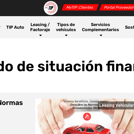
MyTIP: Clientes
Portal Proveedo
Leasing /
Tipos de
Servicios
r
TIP Auto
Sost
Factoraje
vehículos
Complementarios
do de situación fin
 Normas
Leasing Vehicular