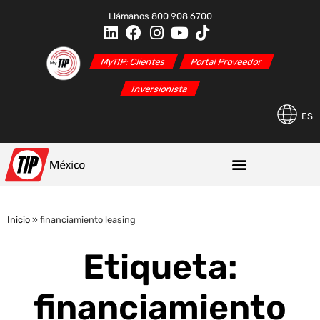
Llámanos 800 908 6700
MyTIP: Clientes
Portal Proveedor
Inversionista
ES
Inicio
»
financiamiento leasing
Etiqueta:
financiamiento