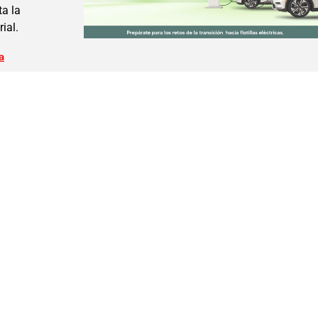
a la
ial.
a