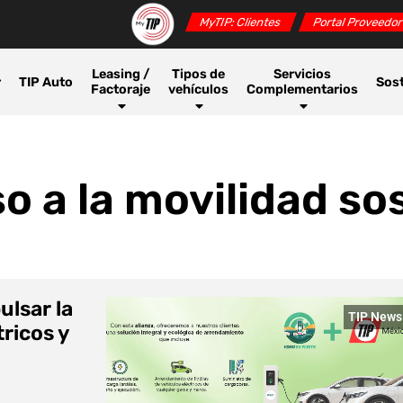
MyTIP: Clientes
Portal Proveedo
Leasing /
Tipos de
Servicios
r
TIP Auto
Sost
Factoraje
vehículos
Complementarios
o a la movilidad so
ulsar la
TIP News
ricos y