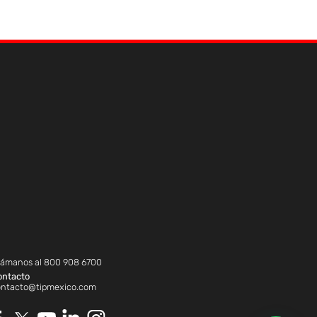
lámanos al
800 908 6700
ontacto
ontacto@tipmexico.com