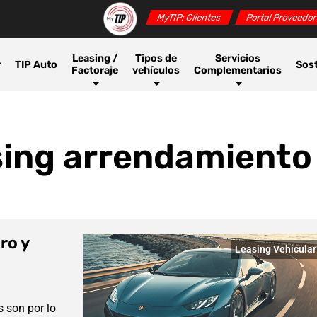
MyTIP: Clientes
Portal Proveedo
Leasing /
Tipos de
Servicios
r
TIP Auto
Sost
Factoraje
vehículos
Complementarios
sing arrendamiento
ro y
Leasing Vehicular
 son por lo