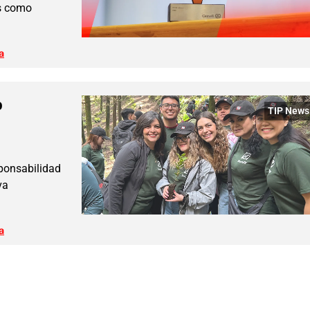
os como
a
o
TIP News
sponsabilidad
va
a