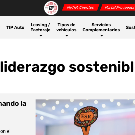
MyTIP: Clientes
Portal Proveedo
Leasing /
Tipos de
Servicios
r
TIP Auto
Sost
Factoraje
vehículos
Complementarios
 liderazgo sostenib
mando la
on el