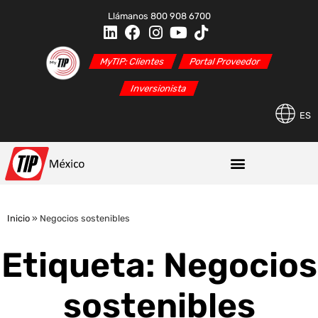
Llámanos 800 908 6700
MyTIP: Clientes
Portal Proveedor
Inversionista
ES
Inicio
»
Negocios sostenibles
Etiqueta: Negocios
sostenibles