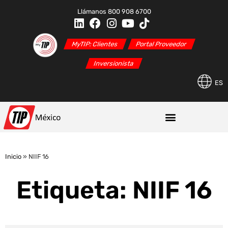
Llámanos 800 908 6700
MyTIP: Clientes
Portal Proveedor
Inversionista
ES
Inicio
»
NIIF 16
Etiqueta: NIIF 16