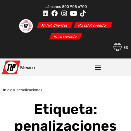
Llámanos 800 908 6700
MyTIP: Clientes
Portal Proveedor
Inversionista
ES
Inicio
»
penalizaciones
Etiqueta:
penalizaciones