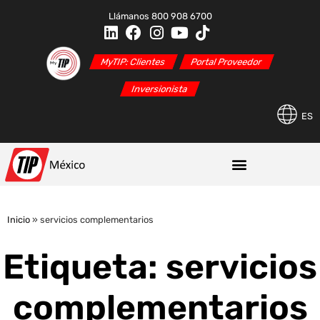
Llámanos 800 908 6700
MyTIP: Clientes
Portal Proveedor
Inversionista
ES
Inicio
»
servicios complementarios
Etiqueta: servicios
complementarios