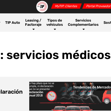
MyTIP: Clientes
Portal Proveedo
Leasing /
Tipos de
Servicios
r
TIP Auto
Sost
Factoraje
vehículos
Complementarios
: servicios médicos
Tendencias de Mercado
claración