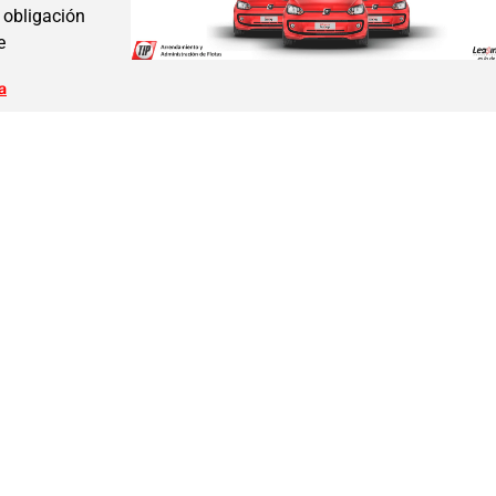
a obligación
e
a