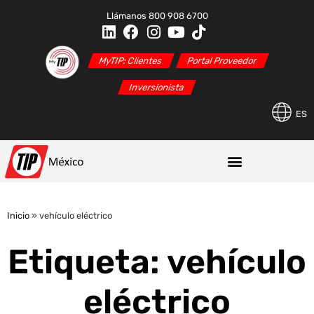
Llámanos 800 908 6700
MyTIP: Clientes
Portal Proveedor
Inversionista
ES
Inicio
»
vehículo eléctrico
Etiqueta: vehículo
eléctrico