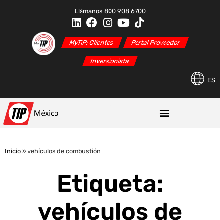
Llámanos 800 908 6700
MyTIP: Clientes
Portal Proveedor
Inversionista
ES
Inicio
»
vehículos de combustión
Etiqueta:
vehículos de