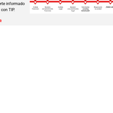
erte informado
 con TIP.
a