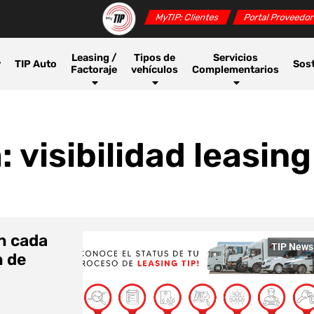
MyTIP: Clientes
Portal Proveedo
Leasing /
Tipos de
Servicios
r
TIP Auto
Sost
Factoraje
vehículos
Complementarios
: visibilidad leasing
en cada
TIP News
n de