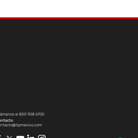
lámanos al
800 908 6700
ontacto
ontacto@tipmexico.com