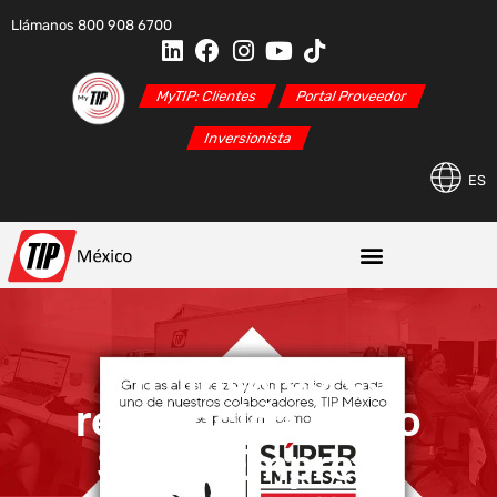
Llámanos 800 908 6700
MyTIP: Clientes
Portal Proveedor
Inversionista
ES
TIP México es
reconocida como
Súper Empresa