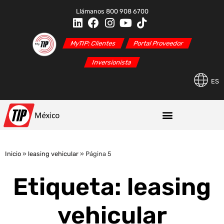
Llámanos 800 908 6700
MyTIP: Clientes
Portal Proveedor
Inversionista
ES
Inicio
»
leasing vehicular
»
Página 5
Etiqueta: leasing
vehicular